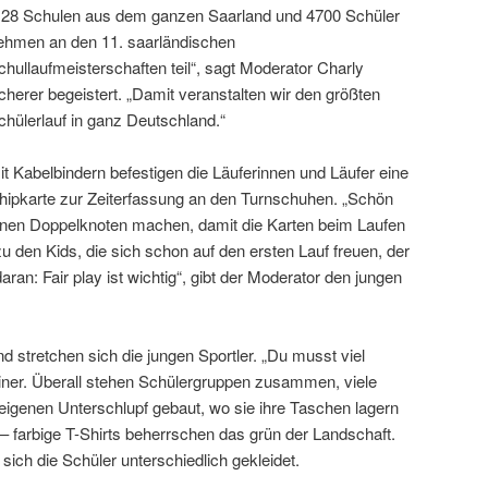
128 Schulen aus dem ganzen Saarland und 4700 Schüler
ehmen an den 11. saarländischen
chullaufmeisterschaften teil“, sagt Moderator Charly
cherer begeistert. „Damit veranstalten wir den größten
chülerlauf in ganz Deutschland.“
it Kabelbindern befestigen die Läuferinnen und Läufer eine
hipkarte zur Zeiterfassung an den Turnschuhen. „Schön
inen Doppelknoten machen, damit die Karten beim Laufen
zu den Kids, die sich schon auf den ersten Lauf freuen, der
aran: Fair play ist wichtig“, gibt der Moderator den jungen
 stretchen sich die jungen Sportler. „Du musst viel
iner. Überall stehen Schülergruppen zusammen, viele
 eigenen Unterschlupf gebaut, wo sie ihre Taschen lagern
 – farbige T-Shirts beherrschen das grün der Landschaft.
ich die Schüler unterschiedlich gekleidet.