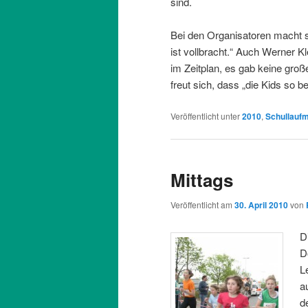
sind.
Bei den Organisatoren macht si
ist vollbracht.“ Auch Werner Kl
im Zeitplan, es gab keine groß
freut sich, dass „die Kids so b
Veröffentlicht unter
2010
,
Schullaufm
Mittags
Veröffentlicht am
30. April 2010
von
D
D
L
a
d