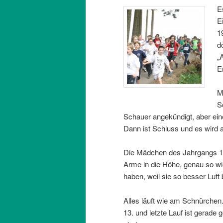
E
E
1
d
„
E
M
S
Schauer angekündigt, aber eine
Dann ist Schluss und es wird 
Die Mädchen des Jahrgangs 1995
Arme in die Höhe, genau so wi
haben, weil sie so besser Lu
Alles läuft wie am Schnürchen.
13. und letzte Lauf ist gerade