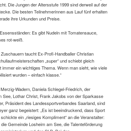
icht. Die Jungen der Altersstufe 1999 sind derweil auf der
tecke. Die besten Teilnehmerinnen aus Lauf fünf erhalten
erade ihre Urkunden und Preise.
n Essensständen: Es gibt Nudeln mit Tomatensauce,
s rot-weiß.
 Zuschauern taucht Ex-Profi-Handballer Christian
chullaufmeisterschaften „super“ und schiebt gleich
st immer ein wichtiges Thema. Wenn man sieht, wie viele
isiert wurden – einfach klasse.“
 Merzig-Wadern, Daniela Schlegel-Friedrich, der
 See, Lothar Christ, Frank Jakobs von der Sparkasse
, Präsident des Landessportverbandes Saarland, sind
er ganz begeistert: „Es ist beeindruckend, dass Sport
schickte ein „riesiges Kompliment“ an die Veranstalter:
 die Gemeinde Losheim am See, die Talenteförderung