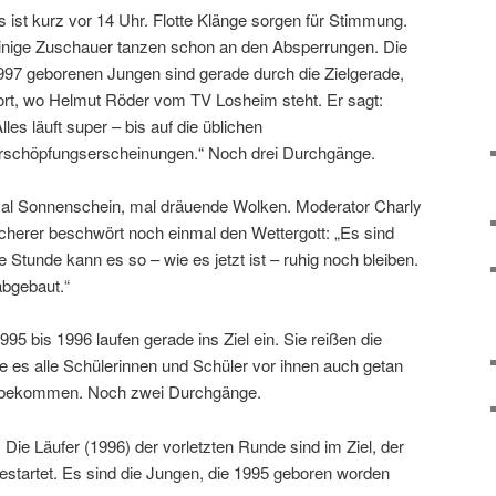
s ist kurz vor 14 Uhr. Flotte Klänge sorgen für Stimmung.
inige Zuschauer tanzen schon an den Absperrungen. Die
997 geborenen Jungen sind gerade durch die Zielgerade,
ort, wo Helmut Röder vom TV Losheim steht. Er sagt:
Alles läuft super – bis auf die üblichen
rschöpfungserscheinungen.“ Noch drei Durchgänge.
al Sonnenschein, mal dräuende Wolken. Moderator Charly
cherer beschwört noch einmal den Wettergott: „Es sind
 Stunde kann es so – wie es jetzt ist – ruhig noch bleiben.
abgebaut.“
 bis 1996 laufen gerade ins Ziel ein. Sie reißen die
e es alle Schülerinnen und Schüler vor ihnen auch getan
ft bekommen. Noch zwei Durchgänge.
 Die Läufer (1996) der vorletzten Runde sind im Ziel, der
 gestartet. Es sind die Jungen, die 1995 geboren worden