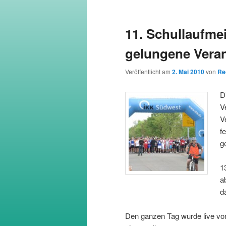
wechseln
11. Schullaufme
gelungene Vera
Veröffentlicht am
2. Mai 2010
von
Re
D
V
V
f
g
1
a
d
Den ganzen Tag wurde live von 