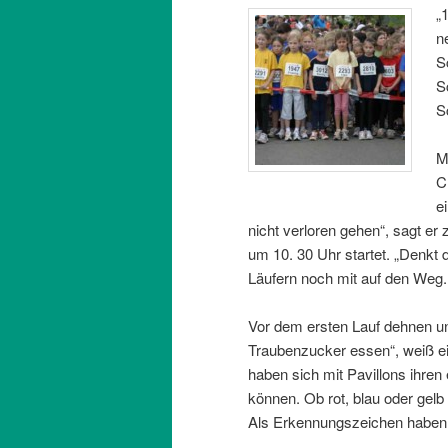
„
n
S
S
S
M
C
e
nicht verloren gehen“, sagt er 
um 10. 30 Uhr startet. „Denkt d
Läufern noch mit auf den Weg.
Vor dem ersten Lauf dehnen und
Traubenzucker essen“, weiß e
haben sich mit Pavillons ihren
können. Ob rot, blau oder gelb
Als Erkennungszeichen haben s