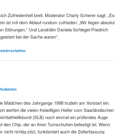
ch Zufriedenheit breit. Moderator Charly Scherer sagt: „Es
ein ist mit dem Ablauf rundum zufrieden: „Wir liegen absolut
en Störungen.“ Und Landrätin Daniela Schlegel-Friedrich
egeistert bei der Sache waren“.
eisterschaften
Redaktion
ie Mädchen des Jahrgangs 1998 trudeln am Vorstart ein.
ort werfen die vielen freiwilligen Helfer vom Saarländischen
eichtathletikbund (SLB) noch einmal ein prüfendes Auge
uf den Chip, der an ihren Turnschuhen befestigt ist. Wenn
er nicht richtig sitzt, funktioniert auch die Zeiterfassung