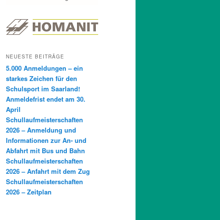
NEUESTE BEITRÄGE
5.000 Anmeldungen – ein
starkes Zeichen für den
Schulsport im Saarland!
Anmeldefrist endet am 30.
April
Schullaufmeisterschaften
2026 – Anmeldung und
Informationen zur An- und
Abfahrt mit Bus und Bahn
Schullaufmeisterschaften
2026 – Anfahrt mit dem Zug
Schullaufmeisterschaften
2026 – Zeitplan