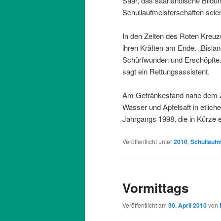
Saar, das saarländische Bildu
Schullaufmeisterschaften seie
In den Zelten des Roten Kreuz
ihren Kräften am Ende. „Bislan
Schürfwunden und Erschöpfte. G
sagt ein Rettungsassistent.
Am Getränkestand nahe dem Zie
Wasser und Apfelsaft in etlich
Jahrgangs 1998, die in Kürze 
Veröffentlicht unter
2010
,
Schullaufm
Vormittags
Veröffentlicht am
30. April 2010
von