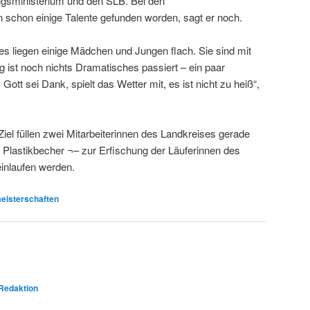
ngsministerium und den SLB. Bei den
n schon einige Talente gefunden worden, sagt er noch.
es liegen einige Mädchen und Jungen flach. Sie sind mit
g ist noch nichts Dramatisches passiert – ein paar
ott sei Dank, spielt das Wetter mit, es ist nicht zu heiß“,
l füllen zwei Mitarbeiterinnen des Landkreises gerade
e Plastikbecher ¬– zur Erfischung der Läuferinnen des
einlaufen werden.
eisterschaften
Redaktion