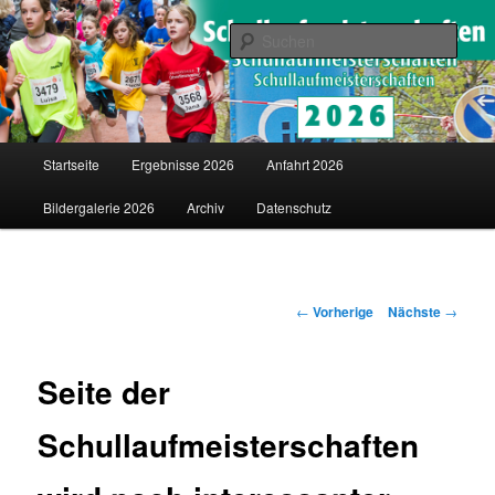
Saarländische Schullaufmeisterschaften in Merzig
Such
Schullaufmeisterschaften
Hauptmenü
Startseite
Ergebnisse 2026
Anfahrt 2026
Zum
Bildergalerie 2026
Archiv
Datenschutz
Inhalt
wechseln
Artikelnavigation
←
Vorherige
Nächste
→
Seite der
Schullaufmeisterschaften