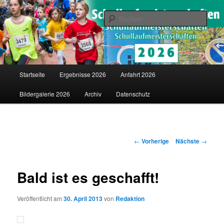
Saarländische Schullaufmeisterschaften in Merzig
Such
Schullaufmeisterschaften
Hauptmenü
Startseite
Ergebnisse 2026
Anfahrt 2026
Zum
Bildergalerie 2026
Archiv
Datenschutz
Inhalt
wechseln
Artikelnavigation
←
Vorherige
Nächste
→
Bald ist es geschafft!
Veröffentlicht am
30. April 2013
von
Redaktion