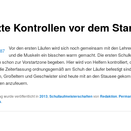
zte Kontrollen vor dem Sta
Vor den ersten Läufen wird sich noch gemeinsam mit den Lehre
und die Muskeln ein bisschen warm gemacht. Die ersten Schul
 schon zur Vorstartzone begeben. Hier wird von Helfern kontrolliert, 
 die Zeiterfassung ordnungsgemäß am Schuh der Läufer befestigt sin
ern, Großeltern und Geschwister sind heute mit an den Stausee gek
ten anzufeuern.
ag wurde veröffentlicht in
2013
,
Schullaufmeisterschaften
von
Redaktion
.
Perman
s
.