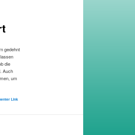
rt
rn gedehnt
klassen
ob die
d. Auch
ommen, um
enter Link