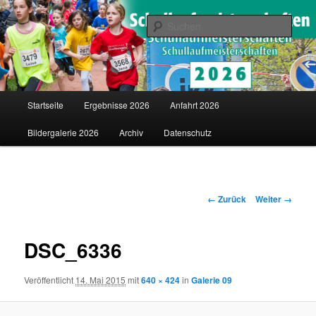
Saarländische Schullaufmeisterschaften in Merzig
Such
Schullaufmeisterschaften
Hauptmenü
Startseite
Ergebnisse 2026
Anfahrt 2026
Zum
Bildergalerie 2026
Archiv
Datenschutz
Inhalt
wechseln
Bilder-
← Zurück
Weiter →
Navigation
DSC_6336
Veröffentlicht
14. Mai 2015
mit
640 × 424
in
Galerie 09