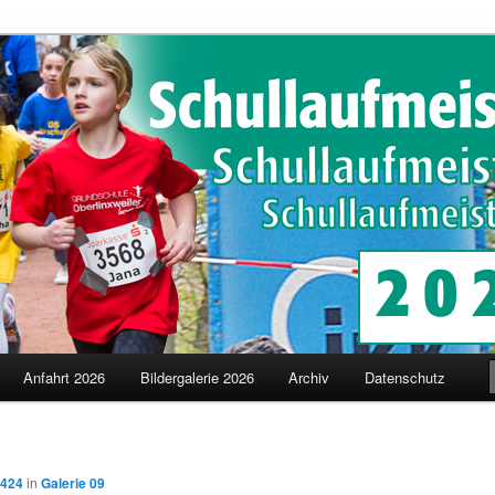
schaften in Merzig
terschaften
Anfahrt 2026
Bildergalerie 2026
Archiv
Datenschutz
 424
in
Galerie 09