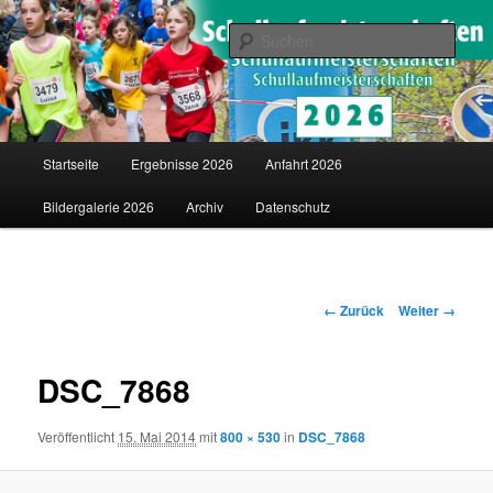
Saarländische Schullaufmeisterschaften in Merzig
Such
Schullaufmeisterschaften
Hauptmenü
Startseite
Ergebnisse 2026
Anfahrt 2026
Zum
Bildergalerie 2026
Archiv
Datenschutz
Inhalt
wechseln
Bilder-
← Zurück
Weiter →
Navigation
DSC_7868
Veröffentlicht
15. Mai 2014
mit
800 × 530
in
DSC_7868