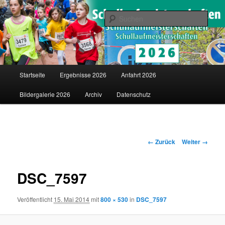
Saarländische Schullaufmeisterschaften in Merzig
Such
Schullaufmeisterschaften
Hauptmenü
Startseite
Ergebnisse 2026
Anfahrt 2026
Zum
Bildergalerie 2026
Archiv
Datenschutz
Inhalt
wechseln
Bilder-
← Zurück
Weiter →
Navigation
DSC_7597
Veröffentlicht
15. Mai 2014
mit
800 × 530
in
DSC_7597