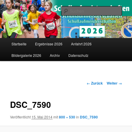
Saarländische Schullaufmeisterschaften in Merzig
Such
Schullaufmeisterschaften
Hauptmenü
Startseite
Ergebnisse 2026
Anfahrt 2026
Zum
Bildergalerie 2026
Archiv
Datenschutz
Inhalt
wechseln
Bilder-
← Zurück
Weiter →
Navigation
DSC_7590
Veröffentlicht
15. Mai 2014
mit
800 × 530
in
DSC_7590