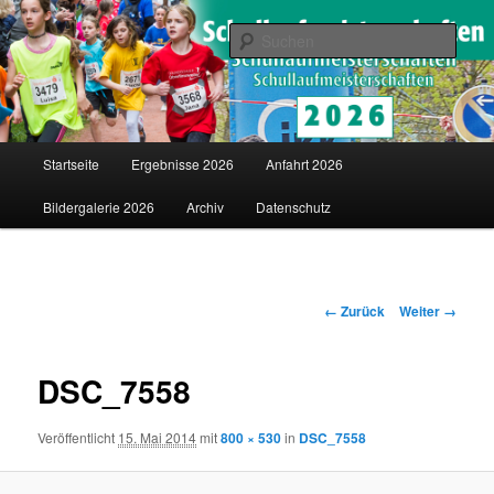
Saarländische Schullaufmeisterschaften in Merzig
Such
Schullaufmeisterschaften
Hauptmenü
Startseite
Ergebnisse 2026
Anfahrt 2026
Zum
Bildergalerie 2026
Archiv
Datenschutz
Inhalt
wechseln
Bilder-
← Zurück
Weiter →
Navigation
DSC_7558
Veröffentlicht
15. Mai 2014
mit
800 × 530
in
DSC_7558