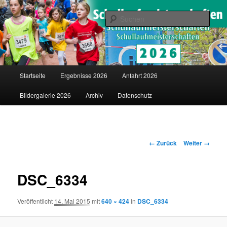
Saarländische Schullaufmeisterschaften in Merzig
Such
Schullaufmeisterschaften
Hauptmenü
Startseite
Ergebnisse 2026
Anfahrt 2026
Zum
Bildergalerie 2026
Archiv
Datenschutz
Inhalt
wechseln
Bilder-
← Zurück
Weiter →
Navigation
DSC_6334
Veröffentlicht
14. Mai 2015
mit
640 × 424
in
DSC_6334