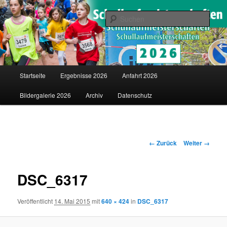
Saarländische Schullaufmeisterschaften in Merzig
Such
Schullaufmeisterschaften
Hauptmenü
Startseite
Ergebnisse 2026
Anfahrt 2026
Zum
Bildergalerie 2026
Archiv
Datenschutz
Inhalt
wechseln
Bilder-
← Zurück
Weiter →
Navigation
DSC_6317
Veröffentlicht
14. Mai 2015
mit
640 × 424
in
DSC_6317