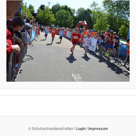
© Schullaufmeisterschaften I
Login
I
Impressum