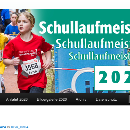
schaften in Merzig
terschaften
Anfahrt 2026
Bildergalerie 2026
Archiv
Datenschutz
 424
in
DSC_6304