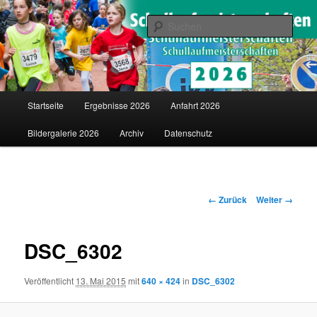
Saarländische Schullaufmeisterschaften in Merzig
Such
Schullaufmeisterschaften
Hauptmenü
Startseite
Ergebnisse 2026
Anfahrt 2026
Zum
Bildergalerie 2026
Archiv
Datenschutz
Inhalt
wechseln
Bilder-
← Zurück
Weiter →
Navigation
DSC_6302
Veröffentlicht
13. Mai 2015
mit
640 × 424
in
DSC_6302