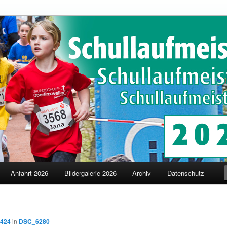
schaften in Merzig
terschaften
Anfahrt 2026
Bildergalerie 2026
Archiv
Datenschutz
 424
in
DSC_6280