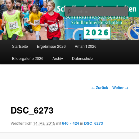
Saarländische Schullaufmeisterschaften in Merzig
Such
Schullaufmeisterschaften
Hauptmenü
Startseite
Ergebnisse 2026
Anfahrt 2026
Zum
Bildergalerie 2026
Archiv
Datenschutz
Inhalt
wechseln
Bilder-
← Zurück
Weiter →
Navigation
DSC_6273
Veröffentlicht
14. Mai 2015
mit
640 × 424
in
DSC_6273