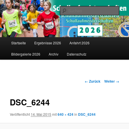
Saarländische Schullaufmeisterschaften in Merzig
Such
Schullaufmeisterschaften
Hauptmenü
Startseite
Ergebnisse 2026
Anfahrt 2026
Zum
Bildergalerie 2026
Archiv
Datenschutz
Inhalt
wechseln
Bilder-
← Zurück
Weiter →
Navigation
DSC_6244
Veröffentlicht
14. Mai 2015
mit
640 × 424
in
DSC_6244