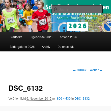
Saarländische Schullaufmeisterschaften in Merzig
Such
Schullaufmeisterschaften
Hauptmenü
Startseite
Ergebnisse 2026
Anfahrt 2026
Zum
Bildergalerie 2026
Archiv
Datenschutz
Inhalt
wechseln
Bilder-
← Zurück
Weiter →
Navigation
DSC_6132
Veröffentlicht
6. November 2015
mit
800 × 530
in
DSC_6132