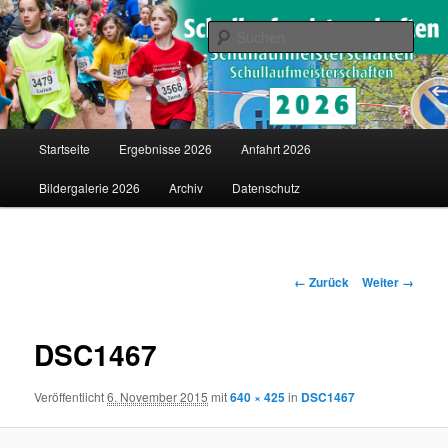
Saarländische Schullaufmeisterschaften in Merzig
Such
Schullaufmeisterschaften
Hauptmenü
Startseite
Ergebnisse 2026
Anfahrt 2026
Zum
Bildergalerie 2026
Archiv
Datenschutz
Inhalt
wechseln
Bilder-
← Zurück
Weiter →
Navigation
DSC1467
Veröffentlicht
6. November 2015
mit
640 × 425
in
DSC1467