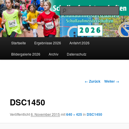
Saarländische Schullaufmeisterschaften in Merzig
Such
Schullaufmeisterschaften
Hauptmenü
Startseite
Ergebnisse 2026
Anfahrt 2026
Zum
Bildergalerie 2026
Archiv
Datenschutz
Inhalt
wechseln
Bilder-
← Zurück
Weiter →
Navigation
DSC1450
Veröffentlicht
6. November 2015
mit
640 × 425
in
DSC1450