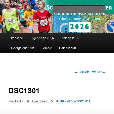
Saarländische Schullaufmeisterschaften in Merzig
Such
Schullaufmeisterschaften
Hauptmenü
Startseite
Ergebnisse 2026
Anfahrt 2026
Zum
Bildergalerie 2026
Archiv
Datenschutz
Inhalt
wechseln
Bilder-
← Zurück
Weiter →
Navigation
DSC1301
Veröffentlicht
6. November 2015
mit
640 × 425
in
DSC1301