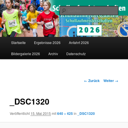
Saarländische Schullaufmeisterschaften in Merzig
Such
Schullaufmeisterschaften
Hauptmenü
Startseite
Ergebnisse 2026
Anfahrt 2026
Zum
Bildergalerie 2026
Archiv
Datenschutz
Inhalt
wechseln
Bilder-
← Zurück
Weiter →
Navigation
_DSC1320
Veröffentlicht
15. Mai 2015
mit
640 × 425
in
_DSC1320