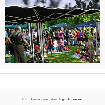
© Schullaufmeisterschaften I
Login
I
Impressum