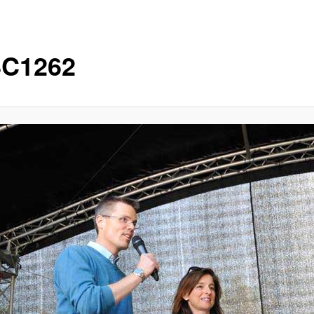
C1262