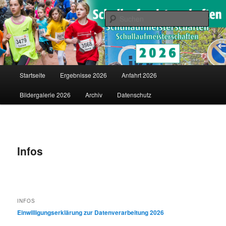
Saarländische Schullaufmeisterschaften in Merzig
Such
Schullaufmeisterschaften
Hauptmenü
Startseite
Ergebnisse 2026
Anfahrt 2026
Zum
Bildergalerie 2026
Archiv
Datenschutz
Inhalt
wechseln
Infos
INFOS
Einwilligungserklärung zur Datenverarbeitung 2026