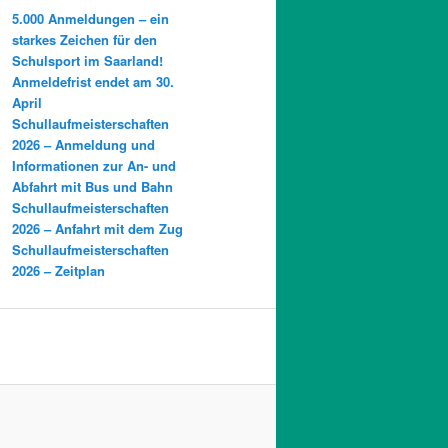
5.000 Anmeldungen – ein
starkes Zeichen für den
Schulsport im Saarland!
Anmeldefrist endet am 30.
April
Schullaufmeisterschaften
2026 – Anmeldung und
Informationen zur An- und
Abfahrt mit Bus und Bahn
Schullaufmeisterschaften
2026 – Anfahrt mit dem Zug
Schullaufmeisterschaften
2026 – Zeitplan