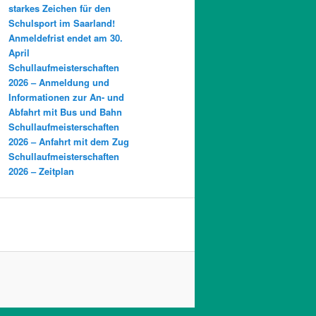
starkes Zeichen für den
Schulsport im Saarland!
Anmeldefrist endet am 30.
April
Schullaufmeisterschaften
2026 – Anmeldung und
Informationen zur An- und
Abfahrt mit Bus und Bahn
Schullaufmeisterschaften
2026 – Anfahrt mit dem Zug
Schullaufmeisterschaften
2026 – Zeitplan