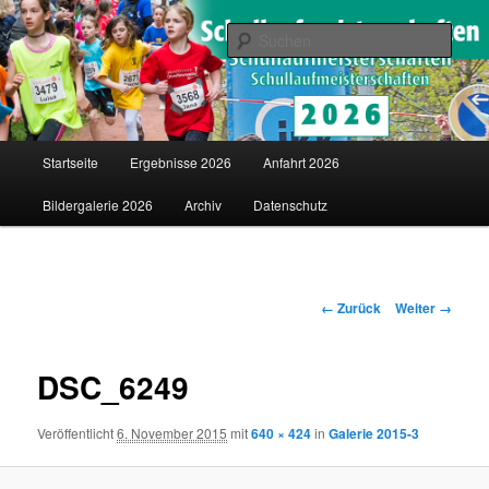
Saarländische Schullaufmeisterschaften in Merzig
Such
Schullaufmeisterschaften
Hauptmenü
Startseite
Ergebnisse 2026
Anfahrt 2026
Zum
Bildergalerie 2026
Archiv
Datenschutz
Inhalt
wechseln
Bilder-
← Zurück
Weiter →
Navigation
DSC_6249
Veröffentlicht
6. November 2015
mit
640 × 424
in
Galerie 2015-3