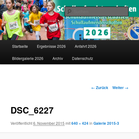
Saarländische Schullaufmeisterschaften in Merzig
Such
Schullaufmeisterschaften
Hauptmenü
Startseite
Ergebnisse 2026
Anfahrt 2026
Zum
Bildergalerie 2026
Archiv
Datenschutz
Inhalt
wechseln
Bilder-
← Zurück
Weiter →
Navigation
DSC_6227
Veröffentlicht
6. November 2015
mit
640 × 424
in
Galerie 2015-3