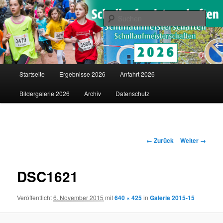
Saarländische Schullaufmeisterschaften in Merzig
Such
Schullaufmeisterschaften
Hauptmenü
Startseite
Ergebnisse 2026
Anfahrt 2026
Zum
Bildergalerie 2026
Archiv
Datenschutz
Inhalt
wechseln
Bilder-
← Zurück
Weiter →
Navigation
DSC1621
Veröffentlicht
6. November 2015
mit
640 × 425
in
Galerie 2015-15