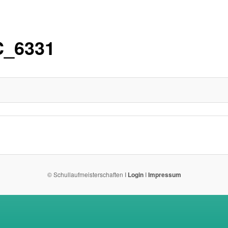
_6331
© Schullaufmeisterschaften I
Login
I
Impressum