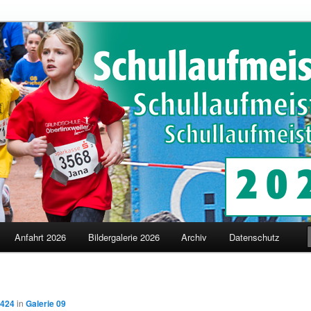
schaften in Merzig
terschaften
Anfahrt 2026
Bildergalerie 2026
Archiv
Datenschutz
 424
in
Galerie 09