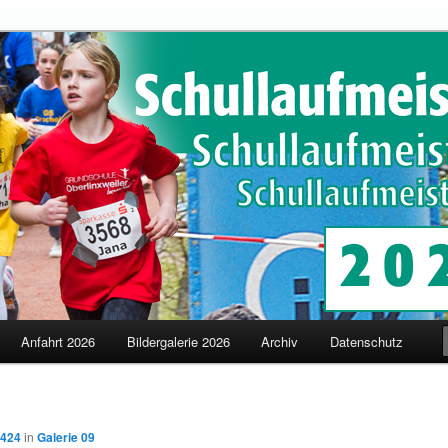
schaften in Merzig
terschaften
Anfahrt 2026
Bildergalerie 2026
Archiv
Datenschutz
 424
in
Galerie 09