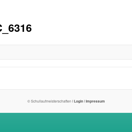
_6316
© Schullaufmeisterschaften I
Login
I
Impressum