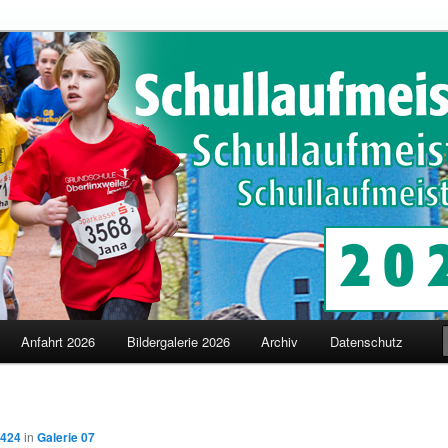
schaften in Merzig
terschaften
Anfahrt 2026
Bildergalerie 2026
Archiv
Datenschutz
 424
in
Galerie 07