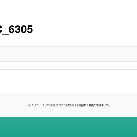
_6305
© Schullaufmeisterschaften I
Login
I
Impressum