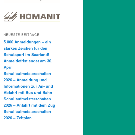
NEUESTE BEITRÄGE
5.000 Anmeldungen – ein
starkes Zeichen für den
Schulsport im Saarland!
Anmeldefrist endet am 30.
April
Schullaufmeisterschaften
2026 – Anmeldung und
Informationen zur An- und
Abfahrt mit Bus und Bahn
Schullaufmeisterschaften
2026 – Anfahrt mit dem Zug
Schullaufmeisterschaften
2026 – Zeitplan